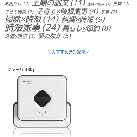
主婦の副業
(11)
お出かけ
(2)
夫婦
(2)
主婦の悩み
(1)
子育て×時短家事
(8)
子ども関係
(2)
家事
(2)
掃除×時短
(14)
料理×時短
(9)
時短家事
(24)
暮らし×節約
(8)
頭のなか
(5)
洗濯×時短
(3)
＼おすすめ時短家電／