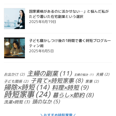
国家資格があるのに活かせない…」と悩んだ私が
たどり着いた在宅副業という選択
2025年6月19日
子ども寝かしつけ後の1時間で書く時短ブログルー
ティン術
2025年6月5日
主婦の副業
(11)
お出かけ
(2)
夫婦
(2)
主婦の悩み
(1)
子育て×時短家事
(8)
子ども関係
(2)
家事
(2)
掃除×時短
(14)
料理×時短
(9)
時短家事
(24)
暮らし×節約
(8)
頭のなか
(5)
洗濯×時短
(3)
＼おすすめ時短家電／