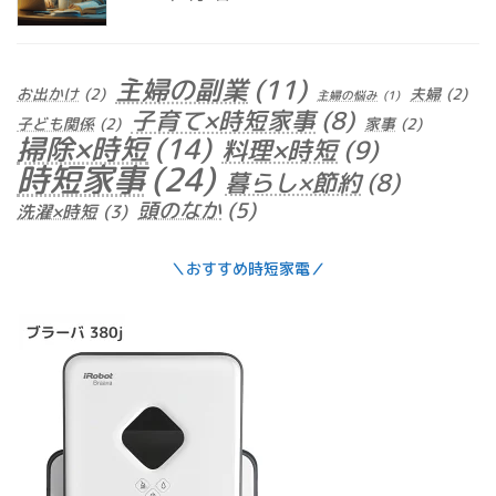
主婦の副業
(11)
お出かけ
(2)
夫婦
(2)
主婦の悩み
(1)
子育て×時短家事
(8)
子ども関係
(2)
家事
(2)
掃除×時短
(14)
料理×時短
(9)
時短家事
(24)
暮らし×節約
(8)
頭のなか
(5)
洗濯×時短
(3)
＼おすすめ時短家電／