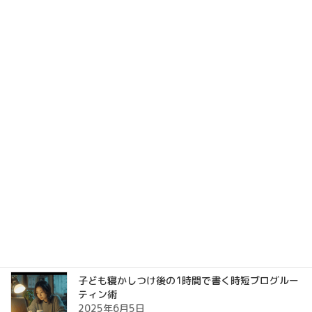
【3児のママ】できないことを頑張るの、やめた｜
結婚9年目主婦
2025年12月24日
【結婚9年目】夫が大好きなのに、優しくできなく
なってきた理由｜子育て・夫婦関係のリアル
2025年12月16日
国家資格があるのに活かせない…」と悩んだ私が
たどり着いた在宅副業という選択
2025年6月19日
子ども寝かしつけ後の1時間で書く時短ブログルー
ティン術
2025年6月5日